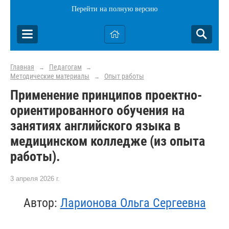
Перейти на полную версию
Главная
Педагогам
→
→
Методические материалы
Опыт работы
→
Применение принципов проектно-
ориентированного обучения на
занятиях английского языка в
медицинском колледже (из опыта
работы).
3 апреля 2026 г.
Автор:
Ларионова Ольга Сергеевна