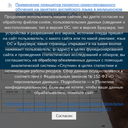
Применение принципов проектно-ориентированного
обучения на занятиях английского языка в медицинском
колледже (из опыта работы)..doc
(1,6 МБ)
Продолжая использовать нашим сайтом, вы даете согласие на
обработку файлов cookie, пользовательских данных (сведения о
местоположении; тип и версия ОС; тип и версия Браузера; тип
устройства и разрешение его экрана; источник откуда пришел
на сайт пользователь; с какого сайта или по какой рекламе; язык
© 2026 г. Все права защищены. Государственное бюджетное
ОС и Браузера; какие страницы открывает и на какие кнопки
профессиональное образовательное учреждение «Кашинский
нажимает пользователь; ip-адрес) в целях функционирования
медицинский колледж»
сайта и проведения статистических исследований и обзоров; вы
© Конструктор сайтов
Nubex.ru
соглашаетесь на обработку обезличенных данных с помощью
аналитической системы «Спутник» в целях статистики и
оптимизации работы ресурса. Сбор данных осуществляется в
соответствии с Федеральным законом № 152‑ФЗ «О
персональных данных». Подробности — в [Политике
конфиденциальности]. Если вы не хотите, чтобы ваши данные
обрабатывались, покиньте сайт.
(требование ФЗ №152 ч. (9) "Согласие субъекта персональных
данных на обработку его персональных данных")
Согласен