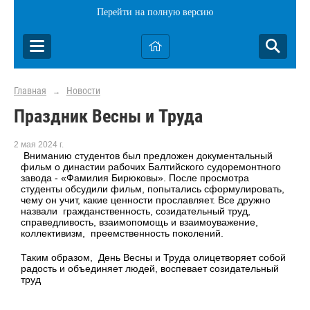
Перейти на полную версию
Главная
Новости
→
Праздник Весны и Труда
2 мая 2024 г.
Вниманию студентов был предложен документальный
фильм о династии рабочих Балтийского судоремонтного
завода - «Фамилия Бирюковы». После просмотра
студенты обсудили фильм, попытались сформулировать,
чему он учит, какие ценности прославляет. Все дружно
назвали гражданственность, созидательный труд,
справедливость, взаимопомощь и взаимоуважение,
коллективизм, преемственность поколений.
Таким образом, День Весны и Труда олицетворяет собой
радость и объединяет людей, воспевает созидательный
труд