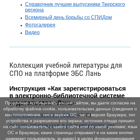
Справочник лучшие выпускники Тверского
региона
Всемирный день борьбы со СПИДом
Фотогалерея
Видео
Kоллекция учебной литературы для
СПО на платформе ЭБС Лань
Инструкция «Как зарегистрироваться
в электронно-библиотечной системе
издательства «Лань»
Продолжая использовать нашим сайтом, вы даете согласие на
обработку файлов cookie, пользовательских данных (сведения о
местоположении; тип и версия ОС; тип и версия Браузера; тип
Регистрация в ЭБС ЛАНЬ.DOCX
(47 КБ)
устройства и разрешение его экрана; источник откуда пришел
СКАЧАТЬ СПИСОК КНИГ В СОСТАВЕ КОЛЛЕКЦИИ
на сайт пользователь; с какого сайта или по какой рекламе; язык
ОС и Браузера; какие страницы открывает и на какие кнопки
нажимает пользователь; ip-адрес) в целях функционирования