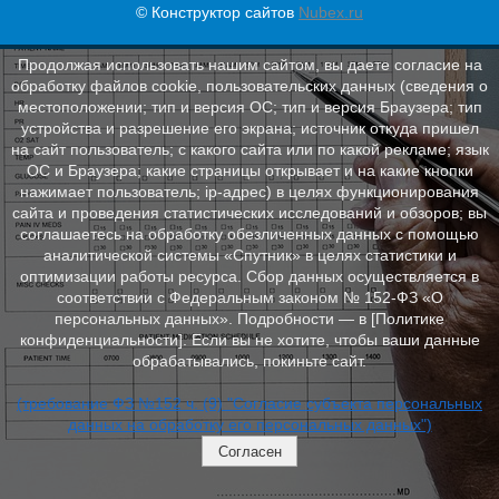
© Конструктор сайтов
Nubex.ru
Продолжая использовать нашим сайтом, вы даете согласие на
обработку файлов cookie, пользовательских данных (сведения о
местоположении; тип и версия ОС; тип и версия Браузера; тип
устройства и разрешение его экрана; источник откуда пришел
на сайт пользователь; с какого сайта или по какой рекламе; язык
ОС и Браузера; какие страницы открывает и на какие кнопки
нажимает пользователь; ip-адрес) в целях функционирования
сайта и проведения статистических исследований и обзоров; вы
соглашаетесь на обработку обезличенных данных с помощью
аналитической системы «Спутник» в целях статистики и
оптимизации работы ресурса. Сбор данных осуществляется в
соответствии с Федеральным законом № 152‑ФЗ «О
персональных данных». Подробности — в [Политике
конфиденциальности]. Если вы не хотите, чтобы ваши данные
обрабатывались, покиньте сайт.
(требование ФЗ №152 ч. (9) "Согласие субъекта персональных
данных на обработку его персональных данных")
Согласен