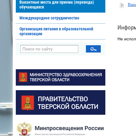
Вакантные места для приема (перевода)
Вак
обучающихся
Международное сотрудничество
Информ
Организация питания в образовательной
организации
Не испол