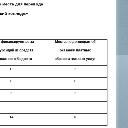
 места для перевода
кий колледж»
, финансируемые за
Места, по договорам об
субсидий из средств
оказании платных
онального бюджета
образовательных услуг
11
3
0
0
3
3
14
6