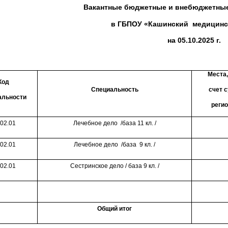
Вакантные бюджетные и внебюджетные
в ГБПОУ «Кашинский
медицинс
на 05.10.2025 г.
Места
Код
Специальность
счет 
альности
реги
.02.01
Лечебное дело
/база 11 кл. /
.02.01
Лечебное дело
/база
9 кл. /
.02.01
Сестринское дело / база 9 кл. /
Общий итог