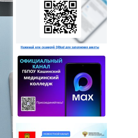
Нажимай или сканируй QRkod для заполнения анкеты