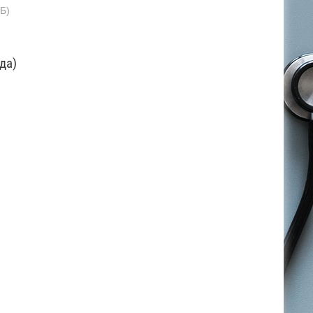
КБ)
да)