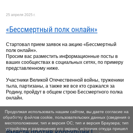
25 апреля 2025 г.
«Бессмертный полк онлайн»
Стартовал прием заявок на акцию «Бессмертный
полк онлайн».
Просим вас разместить информационные посты в
ваших сообществах в социальных сетях, по примеру
представленному ниже.
Участники Великой Отечественной войны, труженики
тыла, партизаны, а также же все кто сражался за
Родину, пройдут в общем строю Бессмертного полка
онлайн.
Продолжая использовать нашим сайтом, вы даете согласие на
обработку файлов cookie, пользовательских данных (сведения о
22 апреля 2025 г.
местоположении; тип и версия ОС; тип и версия Браузера; тип
устройства и разрешение его экрана; источник откуда пришел
Вместе против коррупции !