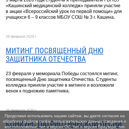
«Кашинский медицинский колледж» приняли участие
в акции «Всероссийский урок по первой помощи» для
учащихся 6 – 9 классов МБОУ СОШ № 3 г. Кашина.
26 февраля 2020 г.
МИТИНГ ПОСВЯЩЕННЫЙ ДНЮ
ЗАЩИТНИКА ОТЕЧЕСТВА
23 февраля у мемориала Победы состоялся митинг,
посвященный Дню защитника Отечества. Студенты
колледжа приняли участие в митинге и возложили
венок к подножию памятника.
26 февраля 2020 г.
Продолжая использовать нашим сайтом, вы даете согласие на
обработку файлов cookie, пользовательских данных (сведения о
КОНКУРС ПАТРИОТИЧЕСКОЙ ПЕСНИ
местоположении; тип и версия ОС; тип и версия Браузера; тип