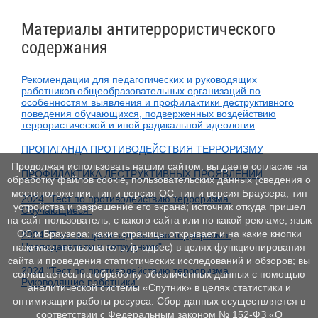
Материалы антитеррористического
содержания
Рекомендации для педагогических и руководящих
работников общеобразовательных организаций по
особенностям выявления и профилактики деструктивного
поведения обучающихся, подверженных воздействию
террористической и иной радикальной идеологии
ПРОПАГАНДА ПРОТИВОДЕЙСТВИЯ ТЕРРОРИЗМУ
Продолжая использовать нашим сайтом, вы даете согласие на
ПРОФИЛАКТИКА ДЕСТРУКТИВНЫХ ПРОЯВЛЕНИЙ
обработку файлов cookie, пользовательских данных (сведения о
местоположении; тип и версия ОС; тип и версия Браузера; тип
2024 "Тест по противодействию терроризма.
устройства и разрешение его экрана; источник откуда пришел
Обучающиеся"
на сайт пользователь; с какого сайта или по какой рекламе; язык
ОС и Браузера; какие страницы открывает и на какие кнопки
2024 "Тест по противодействию терроризма.
Преподаватели и сотрудники"
нажимает пользователь; ip-адрес) в целях функционирования
сайта и проведения статистических исследований и обзоров; вы
2024 "Тест по противодействию терроризма.
соглашаетесь на обработку обезличенных данных с помощью
Руководящие работники"
аналитической системы «Спутник» в целях статистики и
оптимизации работы ресурса. Сбор данных осуществляется в
соответствии с Федеральным законом № 152‑ФЗ «О