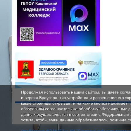
Продолжая использовать нашим сайтом, вы даете соглас
и версия Браузера; тип устройства и разрешение его экр
какие страницы открывает и на какие кнопки нажимает 
обзоров; вы соглашаетесь на обработку обезличенных 
© 2026 г. Все права защищены. Государственное бюджетн
данных осуществляется в соответствии с Федеральным
© Конструктор сайтов
Nubex.ru
хотите, чтобы ваши данные обрабатывались, покиньте са