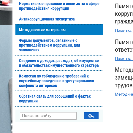
Нормативные правовые и иные акты в сфере
Памятк
противодействия коррупции
корруп
Антикоррупционная экспертиза
гражда
Методические материалы
Памятка 
Формы документов, связанные с
Памятк
противодействием коррупции, для
ответс
заполнения
Памятка 
Сведения о доходах, расходах, об имуществе
и обязательствах имущественного характера
Методи
Комиссия по соблюдению требований к
замеща
служебному поведению и урегулированию
трудов
конфликта интересов
Методиче
Обратная связь для сообщений о фактах
коррупции