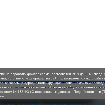
ие на обработку файлов cookie, пользовательских данных (сведен
ана; источник откуда пришел на сайт пользователь; с какого сайта
пользователь; ip-адрес) в целях функционирования сайта и проведе
данных с помощью аналитической системы «Спутник» в целях стати
ое профессиональное образовательное учреждение «Кашинский медицин
 законом № 152‑ФЗ «О персональных данных». Подробности — в [П
йт.