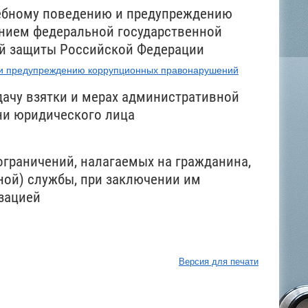
ужебному поведению и предупреждению
нием федеральной государственной
ой защиты Российской Федерации
ю и предупреждению коррупционных правонарушений
дачу взятки и мерах административной
ни юридического лица
граничений, налагаемых на гражданина,
ой) службы, при заключении им
изацией
Версия для печати