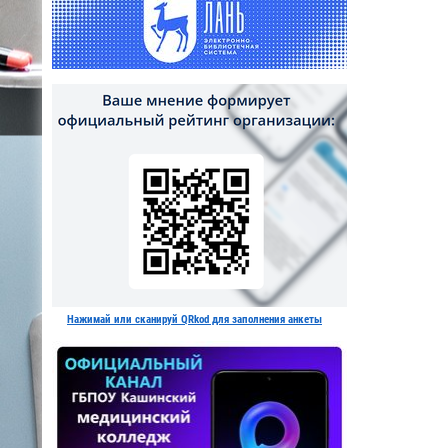
Нажимай или сканируй QRkod для заполнения анкеты