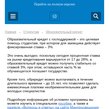
Перейти на полную версию
Главная
Студентам
Образовательный кредит
→
→
Образовательный кредит с господдержкой – это целевая
помощь студентам, при котором для заемщика действует
фиксированная ставка – 3%.
Это очень выгодно, поскольку сегодня процентная ставка
на рынке кредитования варьируется от 17 до 28%, а
образовательный кредит можно получить стабильно со
ставкой 3%, при этом, оставшуюся часть % за
обучающегося погашает государство.
Кроме того, обркредит можно выплачивать в течение
длительного времени – до 15 лет, что позволяет сделать
ежемесячные платежи необременительными даже для
молодых специалистов.
Подробную информацию об условиях программы вы
можете изучить в специальном
пособии
, а также в
разделе «Вопросы и ответы» на сайте Минпросвещения