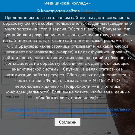
медицинский колледж»
© Конструктор сайтов
Nubex.ru
Продолжая использовать нашим сайтом, вы даете согласие на
обработку файлов cookie, пользовательских данных (сведения о
местоположении; тип и версия ОС; тип и версия Браузера; тип
устройства и разрешение его экрана; источник откуда пришел
на сайт пользователь; с какого сайта или по какой рекламе; язык
ОС и Браузера; какие страницы открывает и на какие кнопки
нажимает пользователь; ip-адрес) в целях функционирования
сайта и проведения статистических исследований и обзоров; вы
соглашаетесь на обработку обезличенных данных с помощью
аналитической системы «Спутник» в целях статистики и
оптимизации работы ресурса. Сбор данных осуществляется в
соответствии с Федеральным законом № 152‑ФЗ «О
персональных данных». Подробности — в [Политике
конфиденциальности]. Если вы не хотите, чтобы ваши данные
обрабатывались, покиньте сайт.
(требование ФЗ №152 ч. (9) "Согласие субъекта персональных
данных на обработку его персональных данных")
Согласен