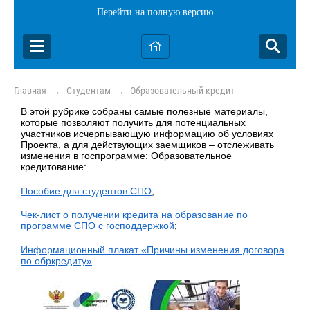
Перейти на полную версию
Главная
Студентам
Образовательный кредит
→
→
В этой рубрике собраны самые полезные материалы,
которые позволяют получить для потенциальных
участников исчерпывающую информацию об условиях
Проекта, а для действующих заемщиков – отслеживать
изменения в госпрограмме: Образовательное
кредитование:
Пособие для студентов СПО
;
Чек-лист о получении кредита на образование по
программе СПО с господдержкой
;
Информационный плакат «Причины изменения договора
по обркредиту»
.