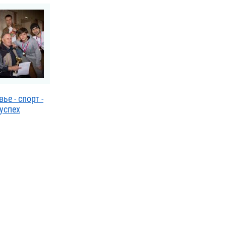
ье - спорт -
успех