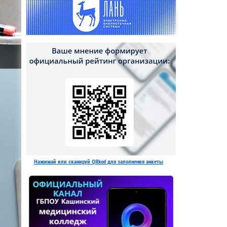
Нажимай или сканируй QRkod для заполнения анкеты