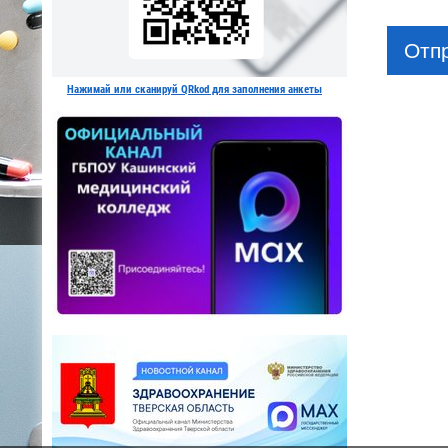
Отп
Нажимай или сканируй QRkod для заполнения анкеты