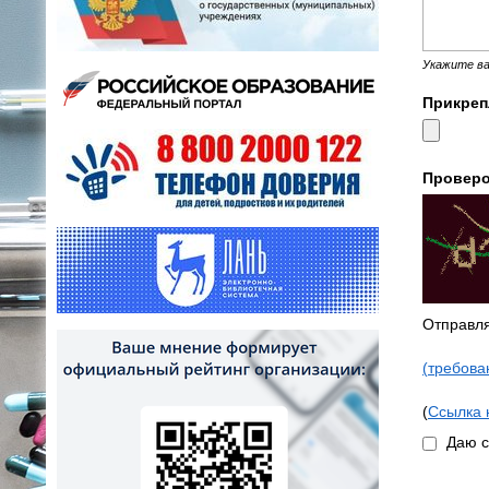
Укажите ва
Прикреп
Провер
Отправля
(требова
(
Ссылка 
Даю с