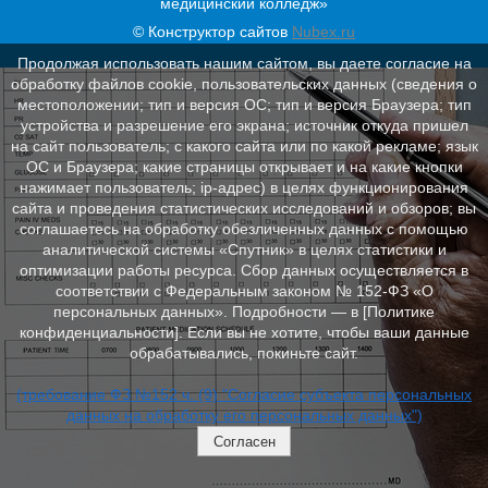
медицинский колледж»
© Конструктор сайтов
Nubex.ru
Продолжая использовать нашим сайтом, вы даете согласие на
обработку файлов cookie, пользовательских данных (сведения о
местоположении; тип и версия ОС; тип и версия Браузера; тип
устройства и разрешение его экрана; источник откуда пришел
на сайт пользователь; с какого сайта или по какой рекламе; язык
ОС и Браузера; какие страницы открывает и на какие кнопки
нажимает пользователь; ip-адрес) в целях функционирования
сайта и проведения статистических исследований и обзоров; вы
соглашаетесь на обработку обезличенных данных с помощью
аналитической системы «Спутник» в целях статистики и
оптимизации работы ресурса. Сбор данных осуществляется в
соответствии с Федеральным законом № 152‑ФЗ «О
персональных данных». Подробности — в [Политике
конфиденциальности]. Если вы не хотите, чтобы ваши данные
обрабатывались, покиньте сайт.
(требование ФЗ №152 ч. (9) "Согласие субъекта персональных
данных на обработку его персональных данных")
Согласен