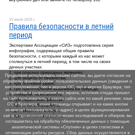
15 июля 2025 г.
Правила безопасности в летний
период
Экспертами Ассоциации «СИЗ» подготовлена серия
инфографик, содержащая общие правила
безопасности, с которыми каждый из нас может
столкнуться в летний период, в том числе на своих
дачных участках:
1. при опасных природных явлениях;
Продолжая использовать нашим сайтом, вы даете согласие на
2. для защиты от бешенства;
обработку файлов cookie, пользовательских данных (сведения о
3. при тепловом ударе;
местоположении; тип и версия ОС; тип и версия Браузера; тип
4. при приготовлении шашлыков на природе;
устройства и разрешение его экрана; источник откуда пришел
5. пожарная безопасность;
на сайт пользователь; с какого сайта или по какой рекламе; язык
6. при окрасочных работах;
ОС и Браузера; какие страницы открывает и на какие кнопки
7. при покосе борщевика;
нажимает пользователь; ip-адрес) в целях функционирования
8. для защиты от клещей;
сайта и проведения статистических исследований и обзоров; вы
9. при посадочных работах.
соглашаетесь на обработку обезличенных данных с помощью
аналитической системы «Спутник» в целях статистики и
оптимизации работы ресурса. Сбор данных осуществляется в