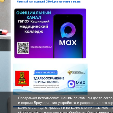
Нажимай или сканируй QRkod для заполнения анкеты
Продолжая использовать нашим сайтом, вы даете соглас
и версия Браузера; тип устройства и разрешение его экр
какие страницы открывает и на какие кнопки нажимает 
обзоров; вы соглашаетесь на обработку обезличенных 
© 2026 г. Все права защищены. Государственное бюджетн