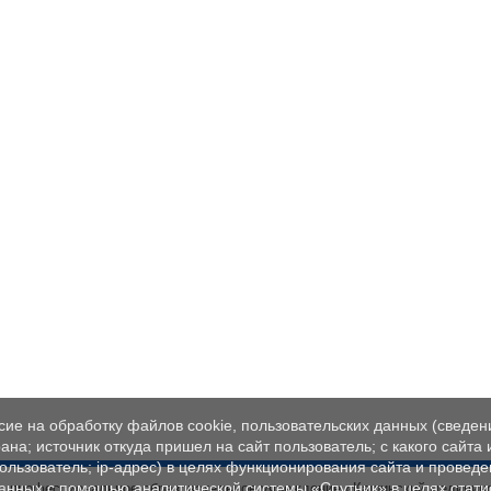
ие на обработку файлов cookie, пользовательских данных (сведен
ана; источник откуда пришел на сайт пользователь; с какого сайта
пользователь; ip-адрес) в целях функционирования сайта и проведе
данных с помощью аналитической системы «Спутник» в целях стати
ое профессиональное образовательное учреждение «Кашинский медицин