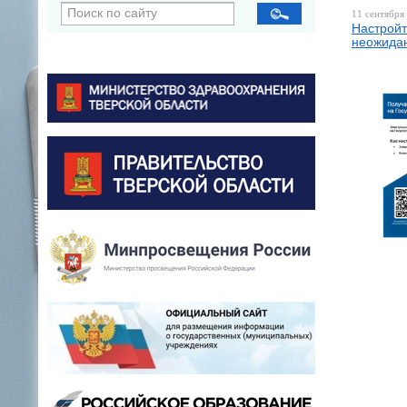
11 сентября 
Настройт
неожидан