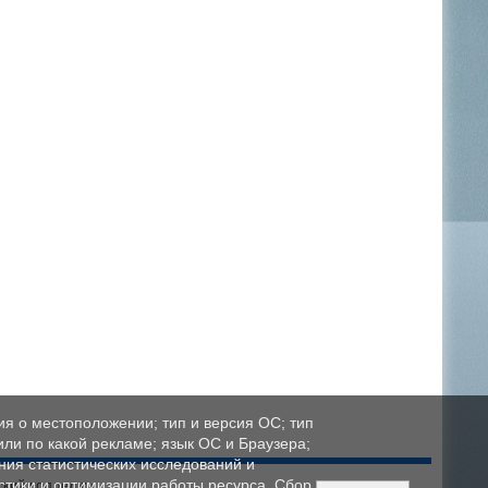
ия о местоположении; тип и версия ОС; тип
 или по какой рекламе; язык ОС и Браузера;
ния статистических исследований и
стики и оптимизации работы ресурса. Сбор
ский колледж»