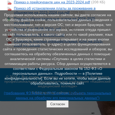
Приказ о прейскуранте цен на 2023-2024.pdf
(208 КБ)
Приказ об установлении платы за проживание в
общежитии на 2023-2024 год.pdf
(209 КБ)
Продолжая использовать нашим сайтом, вы даете согласие на
Платные образовательные услуги на 2024-2025
обработку файлов cookie, пользовательских данных (сведения о
уч.год.jpg
(332 КБ)
местоположении; тип и версия ОС; тип и версия Браузера; тип
Приказ 7 от 08.08.2024г..pdf
(2,1 МБ)
устройства и разрешение его экрана; источник откуда пришел
на сайт пользователь; с какого сайта или по какой рекламе; язык
Приказ 7-А от 08.08.2024г..pdf
(2,1 МБ)
ОС и Браузера; какие страницы открывает и на какие кнопки
Стоимость платных образовательных услуг на 2025-
нажимает пользователь; ip-адрес) в целях функционирования
2026 уч. год.pdf
(1,3 МБ)
сайта и проведения статистических исследований и обзоров; вы
соглашаетесь на обработку обезличенных данных с помощью
аналитической системы «Спутник» в целях статистики и
оптимизации работы ресурса. Сбор данных осуществляется в
соответствии с Федеральным законом № 152‑ФЗ «О
персональных данных». Подробности — в [Политике
© 2026 г. Все права защищены. Государственное бюджетное
конфиденциальности]. Если вы не хотите, чтобы ваши данные
профессиональное образовательное учреждение «Кашинский
обрабатывались, покиньте сайт.
медицинский колледж»
© Конструктор сайтов
Nubex.ru
(требование ФЗ №152 ч. (9) "Согласие субъекта персональных
данных на обработку его персональных данных")
Согласен