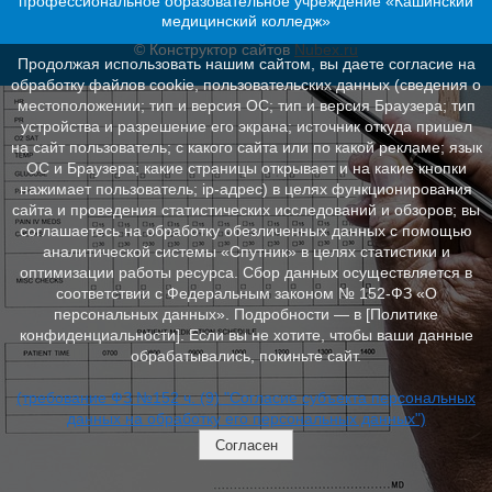
профессиональное образовательное учреждение «Кашинский
медицинский колледж»
© Конструктор сайтов
Nubex.ru
Продолжая использовать нашим сайтом, вы даете согласие на
обработку файлов cookie, пользовательских данных (сведения о
местоположении; тип и версия ОС; тип и версия Браузера; тип
устройства и разрешение его экрана; источник откуда пришел
на сайт пользователь; с какого сайта или по какой рекламе; язык
ОС и Браузера; какие страницы открывает и на какие кнопки
нажимает пользователь; ip-адрес) в целях функционирования
сайта и проведения статистических исследований и обзоров; вы
соглашаетесь на обработку обезличенных данных с помощью
аналитической системы «Спутник» в целях статистики и
оптимизации работы ресурса. Сбор данных осуществляется в
соответствии с Федеральным законом № 152‑ФЗ «О
персональных данных». Подробности — в [Политике
конфиденциальности]. Если вы не хотите, чтобы ваши данные
обрабатывались, покиньте сайт.
(требование ФЗ №152 ч. (9) "Согласие субъекта персональных
данных на обработку его персональных данных")
Согласен