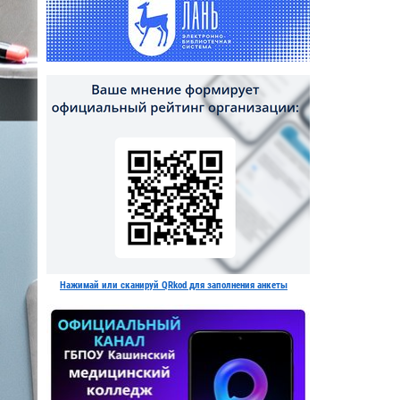
Нажимай или сканируй QRkod для заполнения анкеты