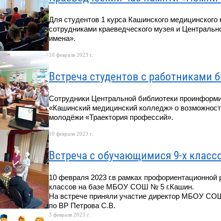
Для студентов 1 курса Кашинского медицинского 
сотрудниками краеведческого музея и Центральн
имена».
10 февраля 2023 г.
Встреча студентов с работниками 
Сотрудники Центральной библиотеки проинформир
«Кашинский медицинский колледж» о возможност
молодёжи «Траектория профессий».
10 февраля 2023 г.
Встреча с обучающимися 9-х класс
10 февраля 2023 г.в рамках профориентационной
классов на базе МБОУ СОШ № 5 г.Кашин.
На встрече приняли участие директор МБОУ СОШ
по ВР Петрова С.В.
3 февраля 2023 г.