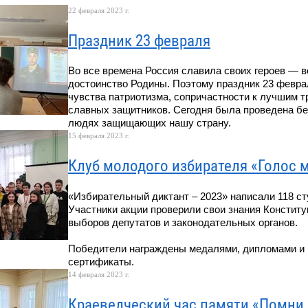
22 февраля 2023 г.
Праздник 23 февраля
Во все времена Россия славила своих героев — в
достоинство Родины. Поэтому праздник 23 февра
чувства патриотизма, сопричастности к лучшим 
славных защитников. Сегодня была проведена бе
людях защищающих нашу страну.
15 февраля 2023 г.
Клуб молодого избирателя «Голос 
«Избирательный диктант – 2023» написали 118 с
Участники акции проверили свои знания Конститу
выборов депутатов и законодательных органов.
Победители награждены медалями, дипломами и 
сертификаты.
14 февраля 2023 г.
Краеведческий час памяти «Помни 