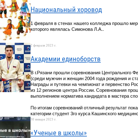
Национальный хоровод
1 февраля в стенах нашего колледжа прошло ме
которого являлась Симонова Л.А..
2 февраля 2023 г.
Академии единоборств
В г.Рязани прошли соревнования Центрального Фе
(среди мужчин и женщин 2004 года рождения и ст
Награды и путевки на чемпионат и первенство Ро
из 12 регионов центра России. Соревнования прош
выполнением норматива кандидата в мастера спо
По итогам соревнований отличный результат пока
категории студент 3го курса Кашинского медицин
30 января 2023 г.
«Ученые в школы»