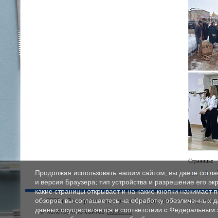
Страницы:
←
Продолжая использовать нашим сайтом, вы даете соглас
1
и версия Браузера; тип устройства и разрешение его экр
какие страницы открывает и на какие кнопки нажимает 
обзоров; вы соглашаетесь на обработку обезличенных 
© 2026 г. Все права защищены. Государственное бюджетн
данных осуществляется в соответствии с Федеральным
© Конструктор сайтов
Nubex.ru