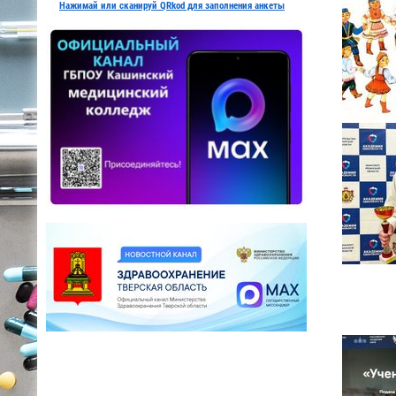
Нажимай или сканируй QRkod для заполнения анкеты