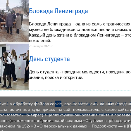
Блокада Ленинграда
Блокада Ленинграда – одна из самых трагических
мужестве блокадников слагались песни и снимал
Каждый день жизни в блокадном Ленинграде – это 
поколений.
26 января 2023 г.
День студента
День студента - праздник молодости, праздник вс
знаний, поиска и открытий.
ие на обработку файлов cookie, пользовательских данных (сведен
2
3
4
5
6
7
8
9
10
11
12
13
14
15
16
17
18
19
ана; источник откуда пришел на сайт пользователь; с какого сайта
пользователь; ip-адрес) в целях функционирования сайта и проведе
данных с помощью аналитической системы «Спутник» в целях стати
ое профессиональное образовательное учреждение «Кашинский медицин
 законом № 152‑ФЗ «О персональных данных». Подробности — в [П