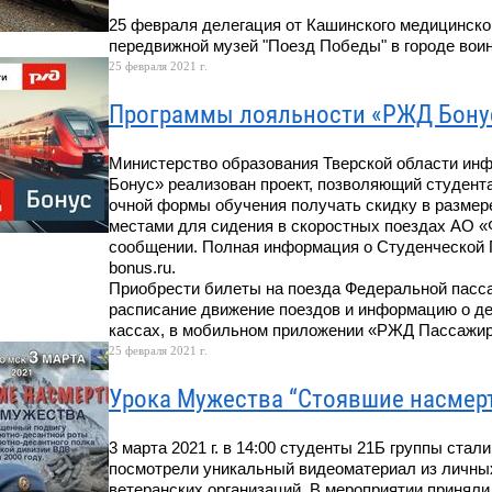
25 февраля делегация от Кашинского медицинско
передвижной музей "Поезд Победы" в городе вои
25 февраля 2021 г.
Программы лояльности «РЖД Бону
Министерство образования Тверской области ин
Бонус» реализован проект, позволяющий студен
очной формы обучения получать скидку в размере
местами для сидения в скоростных поездах АО 
сообщении. Полная информация о Студенческой 
bonus.ru.
Приобрести билеты на поезда Федеральной пасса
расписание движение поездов и информацию о д
кассах, в мобильном приложении «РЖД Пассажир
25 февраля 2021 г.
Урока Мужества “Стоявшие насмер
3 марта 2021 г. в 14:00 студенты 21Б группы ста
посмотрели уникальный видеоматериал из личных
ветеранских организаций. В мероприятии приняли