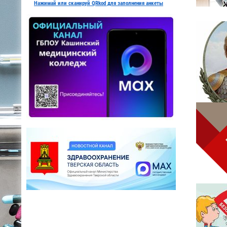
Нажимай или сканируй QRkod для заполнения анкеты