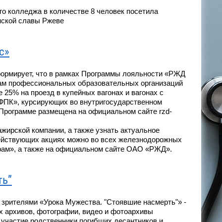
го колледжа в количестве 8 человек посетила
нской славы Ржеве
с»
формирует, что в рамках Программы лояльности «РЖД
там профессиональных образовательных организаций
 25% на проезд в купейных вагонах и вагонах с
«ФПК», курсирующих во внутригосударственном
Программе размещена на официальном сайте rzd-
жирской компании, а также узнать актуальное
ействующих акциях можно во всех железнодорожных
ам», а также на официальном сайте ОАО «РЖД».
ть”
ли зрителями «Урока Мужества. "Стоявшие насмерть"» -
 архивов, фотографии, видео и фотоархивы
 участие родственники погибших десантников и