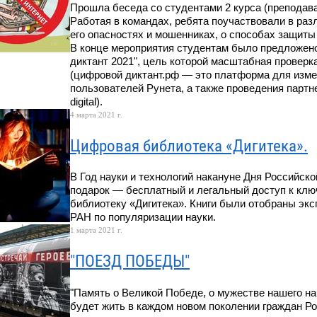
Прошла беседа со студентами 2 курса (преподава
Работая в командах, ребята поучаствовали в разл
его опасностях и мошенниках, о способах защиты
В конце мероприятия студентам было предложено
диктант 2021", цель которой масштабная проверк
(цифровой диктант.рф — это платформа для изм
пользователей Рунета, а также проведения партн
digital).
4 марта 2021 г.
Цифровая библиотека «Дигитека».
В Год науки и технологий накануне Дня Российск
подарок — бесплатный и легальный доступ к кл
библиотеку «Дигитека». Книги были отобраны эк
РАН по популяризации науки.
1 марта 2021 г.
"ПОЕЗД ПОБЕДЫ"
"Память о Великой Победе, о мужестве нашего на
будет жить в каждом новом поколении граждан Рос