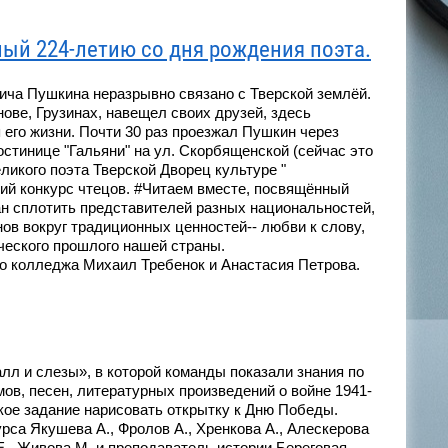
ый 224-летию со дня рождения поэта.
ича Пушкина неразрывно связано с Тверской землёй.
ове, Грузинах, навещел своих друзей, здесь
его жизни. Почти 30 раз проезжал Пушкин через
гостинице "Гальяни" на ул. Скорбященской (сейчас это
ликого поэта Тверской Дворец культуре "
ий конкурс чтецов. #Читаем вместе, посвящённый
ан сплотить представителей разных национальностей,
нов вокруг традиционных ценностей-- любви к слову,
ческого прошлого нашей страны.
го колледжа Михаил Требенок и Анастасия Петрова.
алл и слезы», в которой команды показали знания по
, песен, литературных произведений о войне 1941-
кое задание нарисовать открытку к Дню Победы.
рса Якушева А., Фролов А., Хренкова А., Алескерова
Е., Живова М. и преподаватель истории Береговая