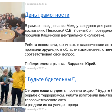
7 сентября 2023 г.
День грамотности
В рамках празднования Международного дня расп
воспитанию Пегасовой С.В. 7 сентября проведено 
прошлов Кашинской центральной библиотеке.
Ребята вспомнили, как играть в классическое лот
проявили эрудицию в области языкознания, отве
соответствовал свой вопрос.
Победителем игры стал Варданян Юрий.
3 сентября 2023 г.
" Будьте бдительны!",
Сегодня наши студенты провели акцию: " Будьте 
борьбе с терроризмом. Ребята изготовили памятки
террористического акта
и раздали их на улицах города
1 сентября 2023 г.