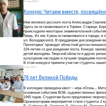
18 мая 2023 г.
Конкурс Читаем вместе, посвящённ
Имя великого русского поэта Александра Сергеев
Здесь он останавливался в Торжке, Старице, Берн
происходили некоторые знаменательный события 
Тверь. Из них 4 раза останавливался в городе, в 
ул. Володарского). В преддверии дня рождения ве
Пролетарка" проводит областной детско-юношеск
224-летию со дня рождения поэта. Конкурс призв
детей молодёжь Тверской области и других регио
культурном наследию и лучшим традициям поэти
В этом конкурсе приняли участие студенты наше
5 мая 2023 г.
78 лет Великой Победы
В колледже проведена квест – игра «Огонь... Мет
основным событиям ВОВ, художественных фильмов
1945 годов. Студентам было предложено творчес
Организаторами мероприятия стали студенты 2 ку
В., Сафоева Ф., Смирнов Д., Шостак М., Павлова 