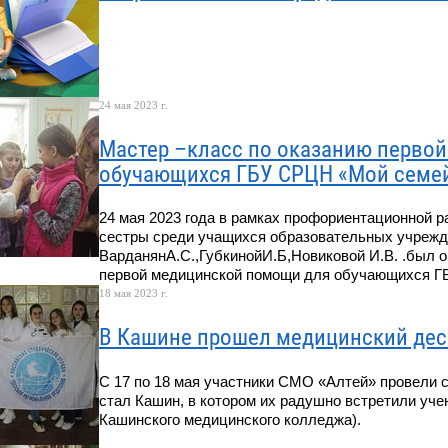
24 мая 2023 г.
Мастер –класс по оказанию перво
обучающихся ГБУ СРЦН «Мой семей
24 мая 2023 года в рамках профориентационной 
сестры среди учащихся образовательных учрежд
ВарданянА.С.,ГубкинойИ.Б,Новиковой И.В. .был о
первой медицинской помощи для обучающихся Г
18 мая 2023 г.
В Кашине прошел медицинский дес
С 17 по 18 мая участники СМО «Алтей» провели с
стал Кашин, в котором их радушно встретили у
Кашинского медицинского колледжа).