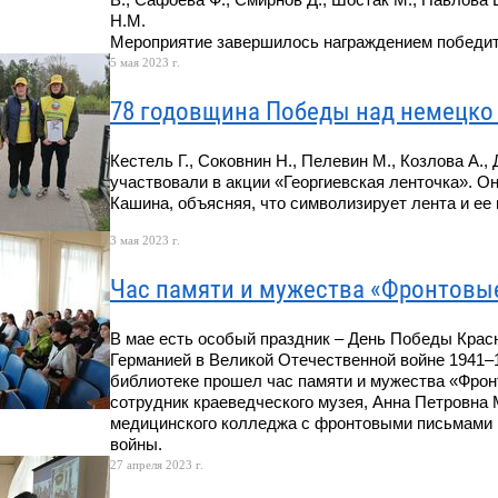
Н.М.
Мероприятие завершилось награждением победит
5 мая 2023 г.
78 годовщина Победы над немецко
Кестель Г., Соковнин Н., Пелевин М., Козлова А., 
участвовали в акции «Георгиевская ленточка». О
Кашина, объясняя, что символизирует лента и ее 
3 мая 2023 г.
Час памяти и мужества «Фронтовы
В мае есть особый праздник – День Победы Красн
Германией в Великой Отечественной войне 1941–1
библиотеке прошел час памяти и мужества «Фро
сотрудник краеведческого музея, Анна Петровна
медицинского колледжа с фронтовыми письмами 
войны.
27 апреля 2023 г.