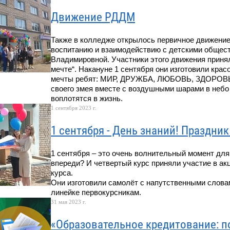
Движение РДДМ
Также в колледже открылось первичное движение
воспитанию и взаимодействию с детскими общес
Владимировной. Участники этого движения принял
мечте“. Накануне 1 сентября они изготовили кра
мечты ребят: МИР, ДРУЖБА, ЛЮБОВЬ, ЗДОРОВЬЕ,
своего змея вместе с воздушными шарами в небо 
воплотятся в жизнь.
1 сентября 2023 г.
1 сентября - День знаний! Праздник 
1 сентября – это очень волнительный момент для
впереди? И четвертый курс приняли участие в ак
курса.
Они изготовили самолёт с напутственными слова
линейке первокурсникам.
31 мая 2023 г.
«Образовательное кредитование: п