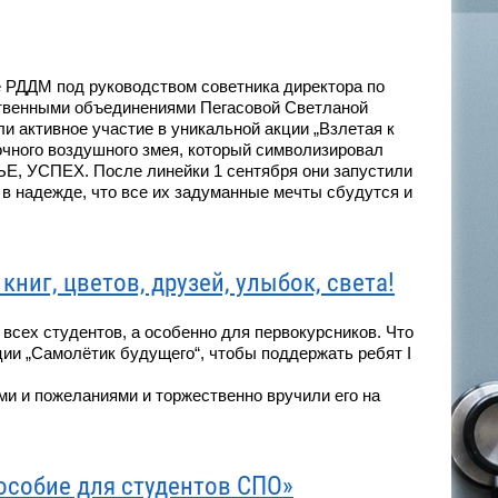
 РДДМ под руководством советника директора по
твенными объединениями Пегасовой Светланой
и активное участие в уникальной акции „Взлетая к
сочного воздушного змея, который символизировал
 УСПЕХ. После линейки 1 сентября они запустили
в надежде, что все их задуманные мечты сбудутся и
книг, цветов, друзей, улыбок, света!
 всех студентов, а особенно для первокурсников. Что
ции „Самолётик будущего“, чтобы поддержать ребят I
ми и пожеланиями и торжественно вручили его на
особие для студентов СПО»