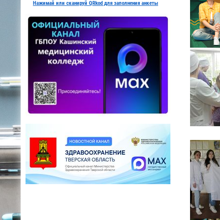
Нажимай или сканируй QRkod для заполнения анкеты