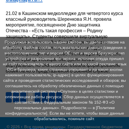
21.02 в Кашинском медколледже для четвертого курса
классный руководитель Шеренкова Я.Н. провела
мероприятие, посвященное Дню защитника
Отечества - «Есть такая профессия – Родину
защищать». Студенты совершили виртуальную
экскурсию по военной п базе Северного флота
Продолжая использовать нашим сайтом, вы даете согласие на
обработку файлов cookie, пользовательских данных (сведения о
«Арктический трилистник», построенной для
местоположении; тип и версия ОС; тип и версия Браузера; тип
военнослужащих на острове Александры архипелага
устройства и разрешение его экрана; источник откуда пришел
Земля Франца-Иосифа. Экскурсия хоть и
на сайт пользователь; с какого сайта или по какой рекламе; язык
виртуальная, но она способствовала формированию
ОС и Браузера; какие страницы открывает и на какие кнопки
объективного представления о военной службе.
нажимает пользователь; ip-адрес) в целях функционирования
сайта и проведения статистических исследований и обзоров; вы
соглашаетесь на обработку обезличенных данных с помощью
аналитической системы «Спутник» в целях статистики и
оптимизации работы ресурса. Сбор данных осуществляется в
1
2
3
4
5
6
соответствии с Федеральным законом № 152‑ФЗ «О
персональных данных». Подробности — в [Политике
конфиденциальности]. Если вы не хотите, чтобы ваши данные
обрабатывались, покиньте сайт.
© 2026 г. Все права защищены. Государственное бюджетное