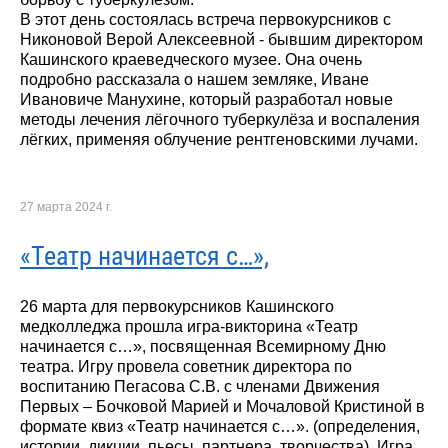
В этот день состоялась встреча первокурсников с
Никоновой Верой Алексеевной - бывшим директором
Кашинского краеведческого музее. Она очень
подробно рассказала о нашем земляке, Иване
Ивановиче Манухине, который разработал новые
методы лечения лёгочного туберкулёза и воспаления
лёгких, применяя облучение рентгеновскими лучами.
27 марта 2024 г.
«Театр начинается с…»,
26 марта для первокурсников Кашинского
медколледжа прошла игра-викторина «Театр
начинается с…», посвященная Всемирному Дню
театра. Игру провела советник директора по
воспитанию Пегасова С.В. с членами Движения
Первых – Бочковой Марией и Мочаловой Кристиной в
формате квиз «Театр начинается с…». (определения,
истории, дикции, пьесы, партнера, творчества). Игра