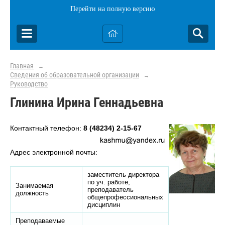
Перейти на полную версию
Главная
→
Сведения об образовательной организации
→
Руководство
Глинина Ирина Геннадьевна
Контактный телефон:
8 (48234) 2-15-67
Адрес электронной почты:
заместитель директора
по уч. работе,
Занимаемая
преподаватель
должность
общепрофессиональных
дисциплин
Преподаваемые