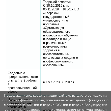
Тверской области»
С 30.10.2019 г. по
06.11.2019 г. ФГБОУ ВО
«Тверской
государственный
университет» по
программе
«Организация
образовательного
процесса при обучении
инвалидов и лиц с
ограниченными
возможностями
здоровья в
образовательных
организациях среднего
профессионального
образования»
Сведения о
продолжительности
опыта (лет) работы
в КМК с 23.08.2017 г.
в
профессиональной
сфере
Продолжая использовать нашим сайтом, вы даете согласие на
Наименование
обработку файлов cookie, пользовательских данных (сведения о
образовательных
местоположении; тип и версия ОС; тип и версия Браузера; тип
программ, в
устройства и разрешение его экрана; источник откуда пришел
реализации
отсутствуют