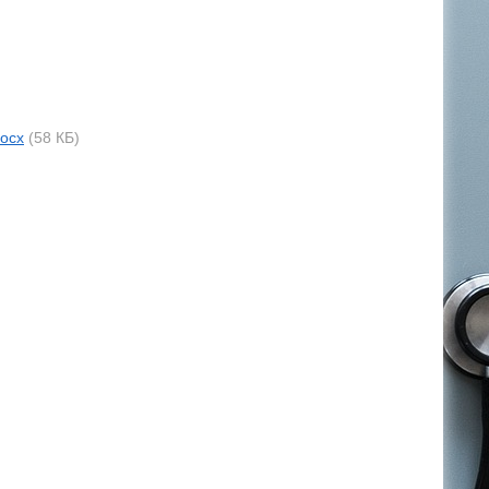
docx
(58 КБ)