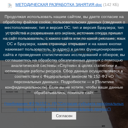
МЕТОДИЧЕСКАЯ РАЗРАБОТКА ЗАНЯТИЯ.doc
(142 КБ)
Продолжая использовать нашим сайтом, вы даете согласие на
обработку файлов cookie, пользовательских данных (сведения о
местоположении; тип и версия ОС; тип и версия Браузера; тип
устройства и разрешение его экрана; источник откуда пришел
© 2026 г. Все права защищены. Государственное бюджетное
профессиональное образовательное учреждение «Кашинский
на сайт пользователь; с какого сайта или по какой рекламе; язык
медицинский колледж»
ОС и Браузера; какие страницы открывает и на какие кнопки
нажимает пользователь; ip-адрес) в целях функционирования
© Конструктор сайтов
Nubex.ru
сайта и проведения статистических исследований и обзоров; вы
соглашаетесь на обработку обезличенных данных с помощью
аналитической системы «Спутник» в целях статистики и
оптимизации работы ресурса. Сбор данных осуществляется в
соответствии с Федеральным законом № 152‑ФЗ «О
персональных данных». Подробности — в [Политике
конфиденциальности]. Если вы не хотите, чтобы ваши данные
обрабатывались, покиньте сайт.
(требование ФЗ №152 ч. (9) "Согласие субъекта персональных
данных на обработку его персональных данных")
Согласен