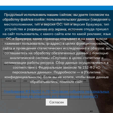
© 2026 г. Все права защищены. Государственное бюджетное
Продолжая использовать нашим сайтом, вы даете согласие на
профессиональное образовательное учреждение «Кашинский
обработку файлов cookie, пользовательских данных (сведения о
медицинский колледж»
местоположении; тип и версия ОС; тип и версия Браузера; тип
устройства и разрешение его экрана; источник откуда пришел
© Конструктор сайтов
Nubex.ru
на сайт пользователь; с какого сайта или по какой рекламе; язык
ОС и Браузера; какие страницы открывает и на какие кнопки
нажимает пользователь; ip-адрес) в целях функционирования
сайта и проведения статистических исследований и обзоров; вы
соглашаетесь на обработку обезличенных данных с помощью
аналитической системы «Спутник» в целях статистики и
оптимизации работы ресурса. Сбор данных осуществляется в
соответствии с Федеральным законом № 152‑ФЗ «О
персональных данных». Подробности — в [Политике
конфиденциальности]. Если вы не хотите, чтобы ваши данные
обрабатывались, покиньте сайт.
(требование ФЗ №152 ч. (9) "Согласие субъекта персональных
данных на обработку его персональных данных")
Согласен