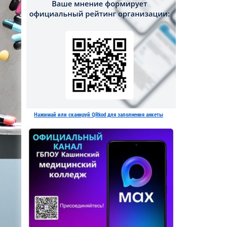
Нажимай или сканируй QRkod для заполнения анкеты