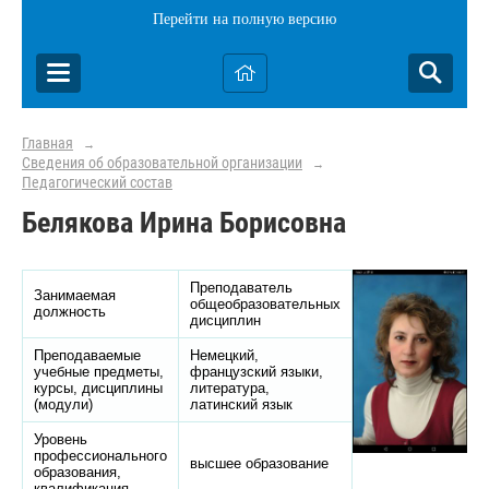
Перейти на полную версию
Главная
→
Сведения об образовательной организации
→
Педагогический состав
Белякова Ирина Борисовна
Преподаватель
Занимаемая
общеобразовательных
должность
дисциплин
Преподаваемые
Немецкий,
учебные предметы,
французский языки,
курсы, дисциплины
литература,
(модули)
латинский язык
Уровень
профессионального
высшее образование
образования,
квалификация