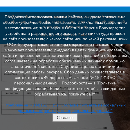
© 2026 г. Все права защищены. Государственное бюджетное
Продолжая использовать нашим сайтом, вы даете согласие на
профессиональное образовательное учреждение «Кашинский
обработку файлов cookie, пользовательских данных (сведения о
медицинский колледж»
местоположении; тип и версия ОС; тип и версия Браузера; тип
устройства и разрешение его экрана; источник откуда пришел
© Конструктор сайтов
Nubex.ru
на сайт пользователь; с какого сайта или по какой рекламе; язык
ОС и Браузера; какие страницы открывает и на какие кнопки
нажимает пользователь; ip-адрес) в целях функционирования
сайта и проведения статистических исследований и обзоров; вы
соглашаетесь на обработку обезличенных данных с помощью
аналитической системы «Спутник» в целях статистики и
оптимизации работы ресурса. Сбор данных осуществляется в
соответствии с Федеральным законом № 152‑ФЗ «О
персональных данных». Подробности — в [Политике
конфиденциальности]. Если вы не хотите, чтобы ваши данные
обрабатывались, покиньте сайт.
(требование ФЗ №152 ч. (9) "Согласие субъекта персональных
данных на обработку его персональных данных")
Согласен