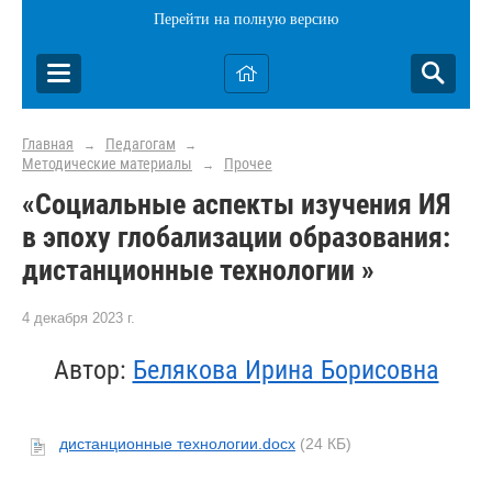
Перейти на полную версию
Главная
Педагогам
→
→
Методические материалы
Прочее
→
«Социальные аспекты изучения ИЯ
в эпоху глобализации образования:
дистанционные технологии »
4 декабря 2023 г.
Автор:
Белякова Ирина Борисовна
дистанционные технологии.docx
(24 КБ)